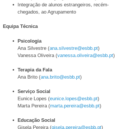
Integração de alunos estrangeiros, recém-
chegados, ao Agrupamento
Equipa Técnica
Psicologia
Ana Silvestre (
ana.silvestre@esbb.pt
)
Vanessa Oliveira (
vanessa.oliveira@esbb.pt
)
Terapia da Fala
Ana Brito (
ana.brito@esbb.pt
)
Serviço Social
Eunice Lopes (
eunice.lopes@esbb.pt
)
Marta Pereira (
marta.pereira@esbb.pt
)
Educação Social
Gisela Pereira (
gisela.pereira@esbb.pt
)