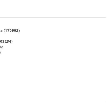
ta (170902)
403234)
RA
)