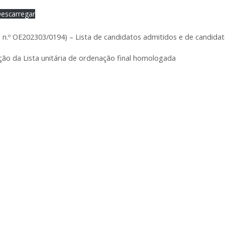
escarregar
n.º OE202303/0194) – Lista de candidatos admitidos e de candida
ão da Lista unitária de ordenação final homologada