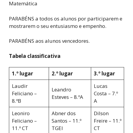
Matemática
PARABÉNS a todos os alunos por participarem e
mostrarem o seu entusiasmo e empenho.
PARABÉNS aos alunos vencedores.
Tabela classificativa
1.º lugar
2.º lugar
3.º lugar
Laudir
Lucas
Leandro
Feliciano –
Costa – 7.º
Esteves – 8.ºA
8.ºB
A
Leoniro
Abner dos
Dilson
Feliciano –
Santos – 11.º
Freire – 11.º
11.º CT
TGEI
CT