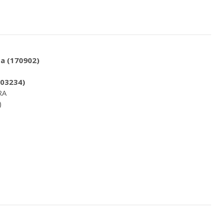
ta (170902)
403234)
RA
)