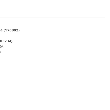
ta (170902)
403234)
RA
)