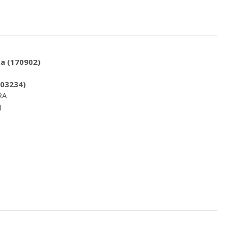
ta (170902)
403234)
RA
)